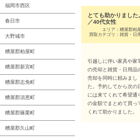
福岡市西区
とても助かりました
春日市
／
40代
女性
エリア：
糟屋郡粕
買取カテゴリ：
雑貨・日
大野城市
糟屋郡粕屋町
引越しに伴い家具や家
糟屋郡新宮町
の売却と雑貨・日用品
売却を同時に頼みまし
糟屋郡志免町
た。予約してから次の
には来てくれて希望通
糟屋郡須恵町
の金額でまとめて買っ
くれて助かりました。
糟屋郡篠栗町
糟屋郡久山町