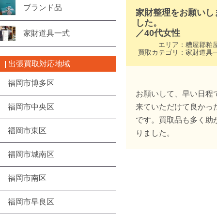
ブランド品
家財整理をお願いし
した。
／
40代
女性
家財道具一式
エリア：
糟屋郡粕
買取カテゴリ：
家財道具
出張買取対応地域
福岡市博多区
お願いして、早い日程
福岡市中央区
来ていただけて良かっ
です。買取品も多く助
福岡市東区
りました。
福岡市城南区
福岡市南区
福岡市早良区