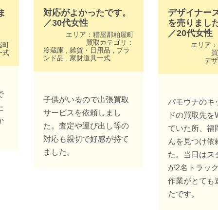
ま
対応がよかったです。
デザイナー
／
30代
女性
を売りまし
／
20代
女性
エリア：
糟屋郡粕屋町
買取カテゴリ：
屋町
エリア：
冷蔵庫
,
雑貨・日用品
,
ブラ
一式
買
ンド品
,
家財道具一式
デザ
で
子供がいるので出張買取
パモウナのキ
た
サービスを依頼しまし
ドの買取先を
か
た。査定や運び出し等の
ていた所、福
対応も親切で好感が持て
んを見つけ依
ました。
た。当日はス
が2名トラッ
作業がとても
たです。