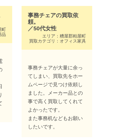
。
事務チェアの買取依
頼。
／
50代
女性
屋町
用品
エリア：
糟屋郡粕屋町
買取カテゴリ：
オフィス家具
電
事務チェアが大量に余っ
の
てしまい、買取先をホー
ムページで見つけ依頼し
日
ました。メーカー品との
り
事で高く買取してくれて
て
よかったです。
また事務机などもお願い
したいです。