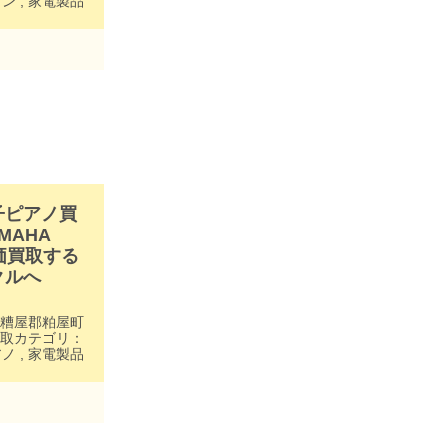
コン
,
家電製品
子ピアノ買
MAHA
高価買取する
クルへ
糟屋郡粕屋町
取カテゴリ：
アノ
,
家電製品