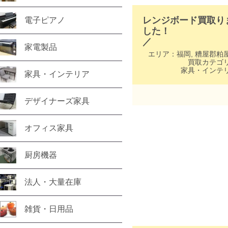
レンジボード買取り
電子ピアノ
した！
／
家電製品
エリア：
福岡
,
糟屋郡粕
買取カテゴ
家具・インテ
家具・インテリア
デザイナーズ家具
オフィス家具
厨房機器
法人・大量在庫
雑貨・日用品