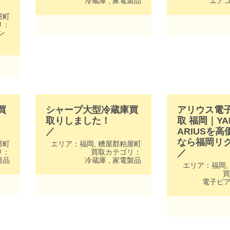
冷蔵庫
,
家電製品
エア
屋町
リ：
ン
買
シャープ大型冷蔵庫買
アリウス電
取りしました！
取 福岡｜YA
／
ARIUSを
なら福岡リ
屋町
エリア：
福岡
,
糟屋郡粕屋町
リ：
買取カテゴリ：
／
製品
冷蔵庫
,
家電製品
エリア：
福岡
,
買
電子ピ