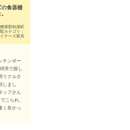
ズの食器棚
た。
糟屋郡粕屋町
取カテゴリ：
イナーズ家具
ッチンボー
WEBで探し
岡リクルさ
頼しまし
タッフさん
クでこられ、
速く良かっ