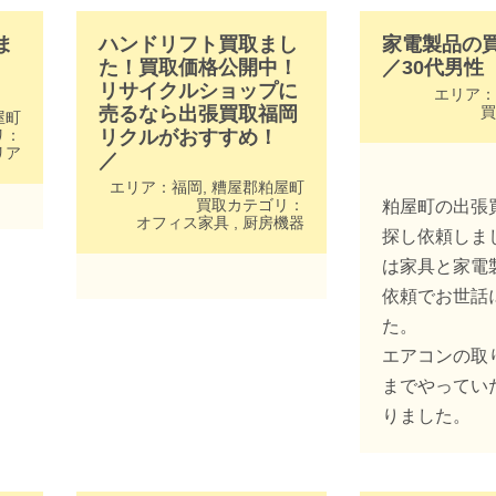
ま
ハンドリフト買取まし
家電製品の
た！買取価格公開中！
／
30代
男性
リサイクルショップに
エリア：
売るなら出張買取福岡
買
屋町
リ：
リクルがおすすめ！
リア
／
エリア：
福岡
,
糟屋郡粕屋町
買取カテゴリ：
粕屋町の出張
オフィス家具
,
厨房機器
探し依頼しま
は家具と家電
依頼でお世話
た。
エアコンの取
までやってい
りました。