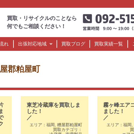
買取・リサイクルのことなら
何でもご相談ください！
流れ
出張対応地域
買取ブログ
買取実績一覧
屋郡粕屋町
片
東芝冷蔵庫を買取しま
霧ヶ峰エア
ま
した！
ました！
で
／
／
ク
エリア：
福岡
,
糟屋郡粕屋町
エリア：
福岡
,
買取カテゴリ：
買