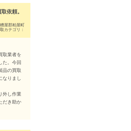
買取依頼。
糟屋郡粕屋町
取カテゴリ：
買取業者を
した。今回
製品の買取
になりまし
り外し作業
ただき助か