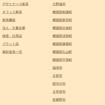
デザイナーズ家具
大野城市
オフィス家具
糟屋郡粕屋町
厨房機器
糟屋郡新宮町
法人・大量在庫
糟屋郡志免町
雑貨・日用品
糟屋郡須恵町
ブランド品
糟屋郡篠栗町
家財道具一式
糟屋郡久山町
糟屋郡宇美町
福津市
古賀市
那珂川市
太宰府市
筑紫野市