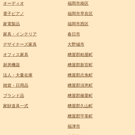
オーディオ
福岡市南区
電子ピアノ
福岡市早良区
家電製品
福岡市西区
家具・インテリア
春日市
デザイナーズ家具
大野城市
オフィス家具
糟屋郡粕屋町
厨房機器
糟屋郡新宮町
法人・大量在庫
糟屋郡志免町
雑貨・日用品
糟屋郡須恵町
ブランド品
糟屋郡篠栗町
家財道具一式
糟屋郡久山町
糟屋郡宇美町
福津市