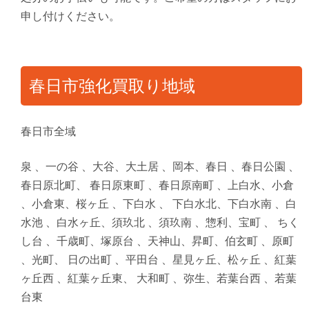
申し付けください。
春日市強化買取り地域
春日市全域
泉 、一の谷 、大谷、大土居 、岡本、春日 、春日公園 、
春日原北町、 春日原東町 、春日原南町 、上白水、小倉
、小倉東、桜ヶ丘 、下白水 、 下白水北、下白水南 、白
水池 、白水ヶ丘、須玖北 、須玖南 、惣利、宝町 、 ちく
し台 、千歳町、塚原台 、天神山、昇町、伯玄町 、原町
、光町、 日の出町 、平田台 、星見ヶ丘、松ヶ丘 、紅葉
ヶ丘西 、紅葉ヶ丘東、 大和町 、弥生、若葉台西 、若葉
台東