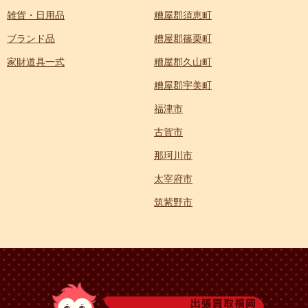
雑貨・日用品
糟屋郡須恵町
ブランド品
糟屋郡篠栗町
家財道具一式
糟屋郡久山町
糟屋郡宇美町
福津市
古賀市
那珂川市
太宰府市
筑紫野市