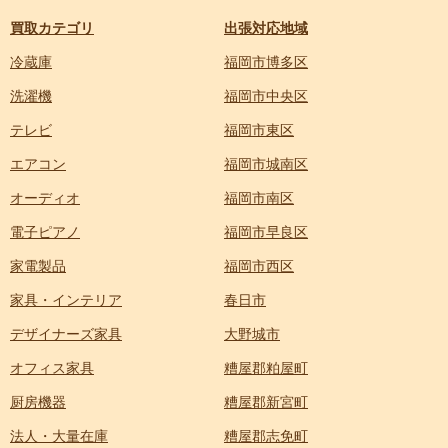
買取カテゴリ
出張対応地域
冷蔵庫
福岡市博多区
洗濯機
福岡市中央区
テレビ
福岡市東区
エアコン
福岡市城南区
オーディオ
福岡市南区
電子ピアノ
福岡市早良区
家電製品
福岡市西区
家具・インテリア
春日市
デザイナーズ家具
大野城市
オフィス家具
糟屋郡粕屋町
厨房機器
糟屋郡新宮町
法人・大量在庫
糟屋郡志免町