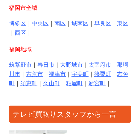
福岡市全域
博多区
｜
中央区
｜
南区
｜
城南区
｜
早良区
｜
東区
｜
西区
｜
福岡地域
筑紫野市
｜
春日市
｜
大野城市
｜
太宰府市
｜
那珂
川市
｜
古賀市
｜
福津市
｜
宇美町
｜
篠栗町
｜
志免
町
｜
須恵町
｜
久山町
｜
粕屋町
｜
新宮町
｜
テレビ買取りスタッフから一言