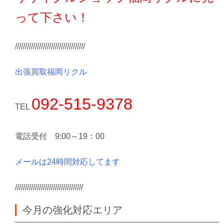
って下さい！
///////////////////////////////////
出張買取福岡リクル
092-515-9378
TEL
電話受付 9:00～19：00
メールは24時間対応してます
//////////////////////////////////
今月の強化対応エリア