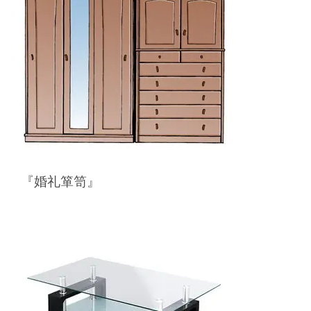
『婚礼箪笥』