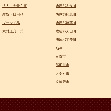
法人・大量在庫
糟屋郡志免町
雑貨・日用品
糟屋郡須恵町
ブランド品
糟屋郡篠栗町
家財道具一式
糟屋郡久山町
糟屋郡宇美町
福津市
古賀市
那珂川市
太宰府市
筑紫野市