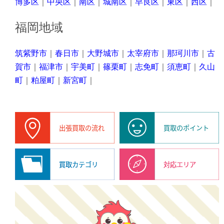
博多区
｜
中央区
｜
南区
｜
城南区
｜
早良区
｜
東区
｜
西区
｜
福岡地域
筑紫野市
｜
春日市
｜
大野城市
｜
太宰府市
｜
那珂川市
｜
古
賀市
｜
福津市
｜
宇美町
｜
篠栗町
｜
志免町
｜
須恵町
｜
久山
町
｜
粕屋町
｜
新宮町
｜