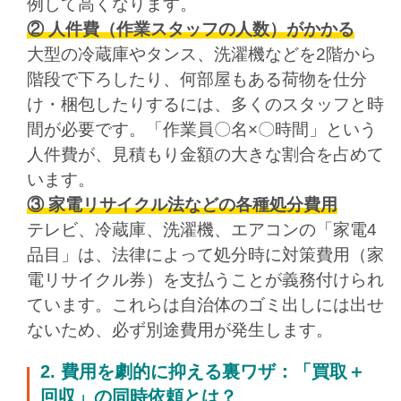
例して高くなります。
② 人件費（作業スタッフの人数）がかかる
大型の冷蔵庫やタンス、洗濯機などを2階から
階段で下ろしたり、何部屋もある荷物を仕分
け・梱包したりするには、多くのスタッフと時
間が必要です。「作業員〇名×〇時間」という
人件費が、見積もり金額の大きな割合を占めて
います。
③ 家電リサイクル法などの各種処分費用
テレビ、冷蔵庫、洗濯機、エアコンの「家電4
品目」は、法律によって処分時に対策費用（家
電リサイクル券）を支払うことが義務付けられ
ています。これらは自治体のゴミ出しには出せ
ないため、必ず別途費用が発生します。
2. 費用を劇的に抑える裏ワザ：「買取＋
回収」の同時依頼
とは？