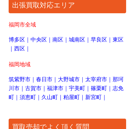
出張買取対応エリア
福岡市全域
博多区
｜
中央区
｜
南区
｜
城南区
｜
早良区
｜
東区
｜
西区
｜
福岡地域
筑紫野市
｜
春日市
｜
大野城市
｜
太宰府市
｜
那珂
川市
｜
古賀市
｜
福津市
｜
宇美町
｜
篠栗町
｜
志免
町
｜
須恵町
｜
久山町
｜
粕屋町
｜
新宮町
｜
買取売却でよく頂く質問