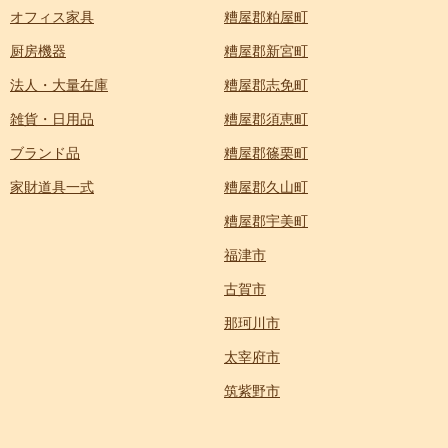
オフィス家具
糟屋郡粕屋町
厨房機器
糟屋郡新宮町
法人・大量在庫
糟屋郡志免町
雑貨・日用品
糟屋郡須恵町
ブランド品
糟屋郡篠栗町
家財道具一式
糟屋郡久山町
糟屋郡宇美町
福津市
古賀市
那珂川市
太宰府市
筑紫野市