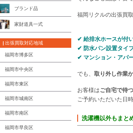
ブランド品
福岡リクルの出張買
家財道具一式
✔ 給排水ホースが付
出張買取対応地域
✔ 防水パン設置タイ
福岡市博多区
✔ マンション・アパ
福岡市中央区
でも、
取り外し作業
福岡市東区
お客様は
ご自宅で待
福岡市城南区
ご予約いただいた日
福岡市南区
洗濯機以外もまと
福岡市早良区