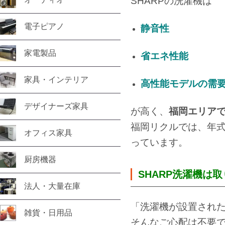
SHARPの洗濯機は
電子ピアノ
静音性
家電製品
省エネ性能
家具・インテリア
高性能モデルの需
デザイナーズ家具
が高く、
福岡エリア
福岡リクルでは、年
オフィス家具
っています。
厨房機器
SHARP洗濯機は
法人・大量在庫
「洗濯機が設置され
雑貨・日用品
そんなご心配は不要