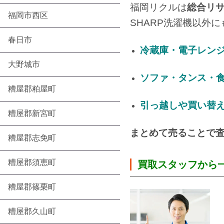
福岡リクルは
総合リ
福岡市西区
SHARP洗濯機以外
春日市
冷蔵庫・電子レン
大野城市
ソファ・タンス・
糟屋郡粕屋町
引っ越しや買い替
糟屋郡新宮町
まとめて売ることで
糟屋郡志免町
糟屋郡須恵町
買取スタッフから一
糟屋郡篠栗町
糟屋郡久山町