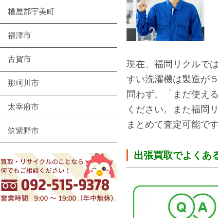
糟屋郡宇美町
福津市
古賀市
現在、福岡リクルで
すい洗濯機は製造が
那珂川市
問わず、
「まだ使え
太宰府市
ください。また福岡
まとめて査定可能で
筑紫野市
出張買取でよくある