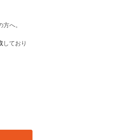
の方へ。
取
しており