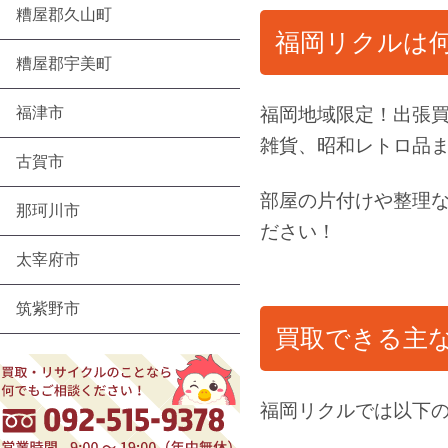
糟屋郡久山町
福岡リクルは
糟屋郡宇美町
福津市
福岡地域限定！出張
雑貨、昭和レトロ品
古賀市
部屋の片付けや整理
那珂川市
ださい！
太宰府市
筑紫野市
買取できる主
福岡リクルでは以下