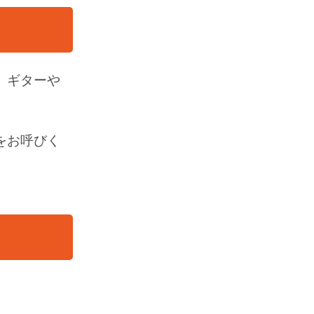
、ギターや
をお呼びく