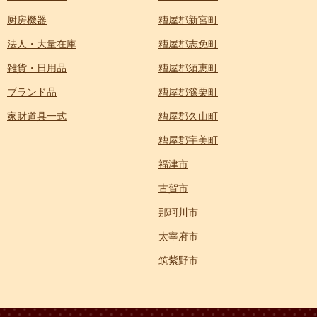
厨房機器
糟屋郡新宮町
法人・大量在庫
糟屋郡志免町
雑貨・日用品
糟屋郡須恵町
ブランド品
糟屋郡篠栗町
家財道具一式
糟屋郡久山町
糟屋郡宇美町
福津市
古賀市
那珂川市
太宰府市
筑紫野市