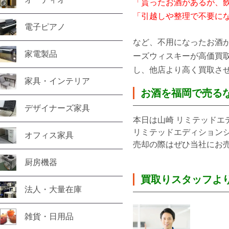
「貰ったお酒があるが、
「引越しや整理で不要に
電子ピアノ
など、不用になったお酒
家電製品
ーズウィスキーが高価買
し、他店より高く買取さ
家具・インテリア
お酒を福岡で売
る
デザイナーズ家具
本日は山崎 リミテッドエデ
リミテッドエディション
オフィス家具
売却の際はぜひ当社にお
厨房機器
買取りスタッフよ
法人・大量在庫
雑貨・日用品