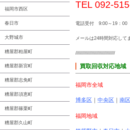
TEL 092-515
福岡市西区
春日市
電話受付 9:00～19：00
大野城市
メールは24時間対応して
糟屋郡粕屋町
//////////////////////////////////
買取回収対応地域
糟屋郡新宮町
糟屋郡志免町
福岡市全域
糟屋郡須恵町
博多区
｜
中央区
｜
南
糟屋郡篠栗町
福岡地域
糟屋郡久山町