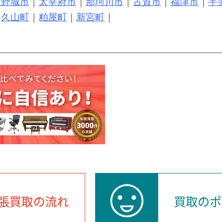
大野城市
｜
太宰府市
｜
那珂川市
｜
古賀市
｜
福津市
｜
宇
｜
久山町
｜
粕屋町
｜
新宮町
｜