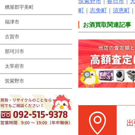
筑紫野市
｜
春日市
｜
糟屋郡宇美町
町
｜
志免町
｜
須恵町
福津市
お酒買取関連記事
古賀市
那珂川市
太宰府市
筑紫野市