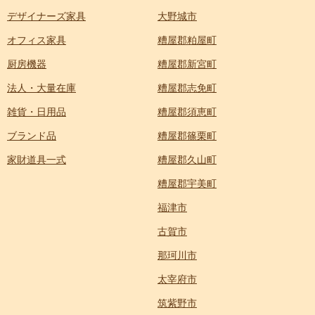
デザイナーズ家具
大野城市
オフィス家具
糟屋郡粕屋町
厨房機器
糟屋郡新宮町
法人・大量在庫
糟屋郡志免町
雑貨・日用品
糟屋郡須恵町
ブランド品
糟屋郡篠栗町
家財道具一式
糟屋郡久山町
糟屋郡宇美町
福津市
古賀市
那珂川市
太宰府市
筑紫野市