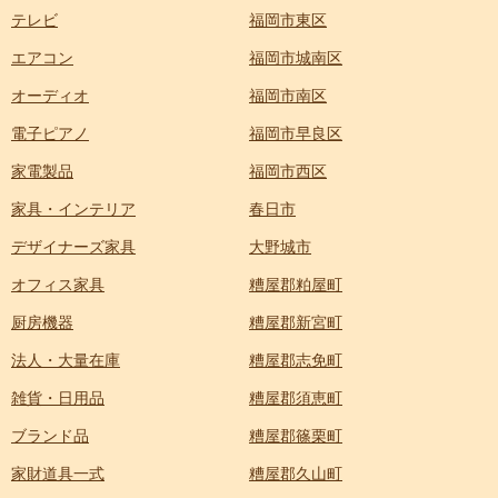
テレビ
福岡市東区
エアコン
福岡市城南区
オーディオ
福岡市南区
電子ピアノ
福岡市早良区
家電製品
福岡市西区
家具・インテリア
春日市
デザイナーズ家具
大野城市
オフィス家具
糟屋郡粕屋町
厨房機器
糟屋郡新宮町
法人・大量在庫
糟屋郡志免町
雑貨・日用品
糟屋郡須恵町
ブランド品
糟屋郡篠栗町
家財道具一式
糟屋郡久山町