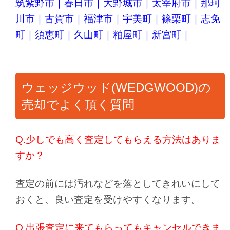
筑紫野市
｜
春日市
｜
大野城市
｜
太宰府市
｜
那珂
川市
｜
古賀市
｜
福津市
｜
宇美町
｜
篠栗町
｜
志免
町
｜
須恵町
｜
久山町
｜
粕屋町
｜
新宮町
｜
ウェッジウッド(WEDGWOOD)の
売却でよく頂く質問
Q.少しでも高く査定してもらえる方法はありま
すか？
査定の前には汚れなどを落としてきれいにして
おくと、良い査定を受けやすくなります。
Q.出張査定に来てもらってもキャンセルできま