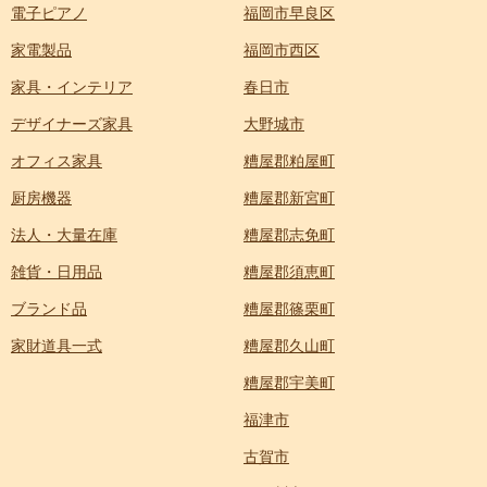
電子ピアノ
福岡市早良区
家電製品
福岡市西区
家具・インテリア
春日市
デザイナーズ家具
大野城市
オフィス家具
糟屋郡粕屋町
厨房機器
糟屋郡新宮町
法人・大量在庫
糟屋郡志免町
雑貨・日用品
糟屋郡須恵町
ブランド品
糟屋郡篠栗町
家財道具一式
糟屋郡久山町
糟屋郡宇美町
福津市
古賀市