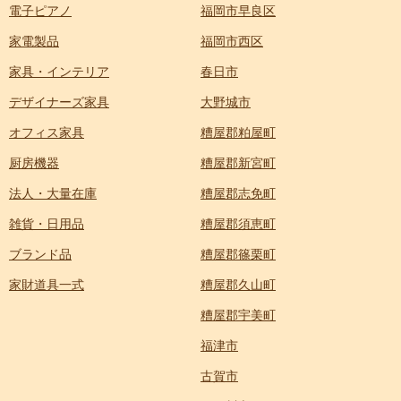
電子ピアノ
福岡市早良区
家電製品
福岡市西区
家具・インテリア
春日市
デザイナーズ家具
大野城市
オフィス家具
糟屋郡粕屋町
厨房機器
糟屋郡新宮町
法人・大量在庫
糟屋郡志免町
雑貨・日用品
糟屋郡須恵町
ブランド品
糟屋郡篠栗町
家財道具一式
糟屋郡久山町
糟屋郡宇美町
福津市
古賀市