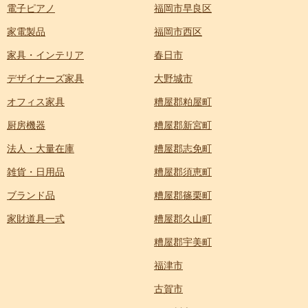
電子ピアノ
福岡市早良区
家電製品
福岡市西区
家具・インテリア
春日市
デザイナーズ家具
大野城市
オフィス家具
糟屋郡粕屋町
厨房機器
糟屋郡新宮町
法人・大量在庫
糟屋郡志免町
雑貨・日用品
糟屋郡須恵町
ブランド品
糟屋郡篠栗町
家財道具一式
糟屋郡久山町
糟屋郡宇美町
福津市
古賀市